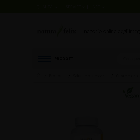
|
|
QUALITÀ
SERVICE
INFO
Il negozio online degli inte
PRODOTTI
Home
Prodotti
Salute e benessere
Cuore e circo
Skip
to
the
end
of
the
images
gallery