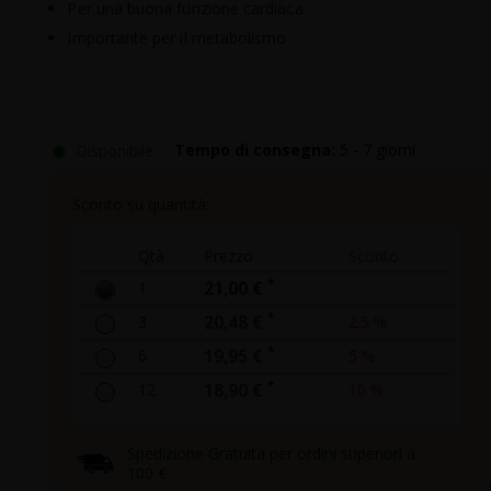
Per una buona funzione cardiaca
Importante per il metabolismo
●
Disponibile
Tempo di consegna:
5 - 7 giorni
Sconto su quantità:
Qtà
Prezzo
Sconto
*
1
21,00 €
*
3
20,48 €
2.5 %
*
6
19,95 €
5 %
*
12
18,90 €
10 %
Spedizione Gratuita per ordini superiori a
100 €