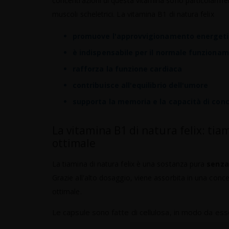
concentrazioni di questa vitamina sono particolarmente 
muscoli scheletrici. La vitamina B1 di natura felix
promuove l'approvvigionamento energetico
è indispensabile per il normale funziona
rafforza la funzione cardiaca
contribuisce all'equilibrio dell'umore
supporta la memoria e la capacità di con
La vitamina B1 di natura felix: tia
ottimale
La tiamina di natura felix è una sostanza pura
senza
Grazie all'alto dosaggio, viene assorbita in una con
ottimale.
Le capsule sono fatte di cellulosa, in modo da ess