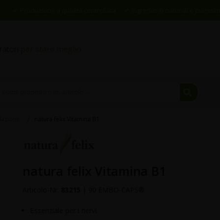
Produzione a qualità controllata
Ingredienti naturali e purissim
gratori
per stare meglio
Cerca
per
natura felix Vitamina B1
lazione
nome
Skip
prodo
to
the
o
beginning
natura felix Vitamina B1
nr.
of
the
artico
Articolo-Nr.
83215
|
90 EMBO-CAPS®
images
...
gallery
Essenziale per i nervi