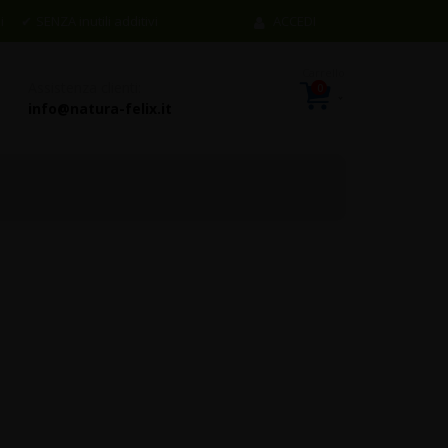
i
SENZA inutili additivi
ACCEDI
Assistenza clienti:
0
items
Cart
info@natura-felix.it
tto
lo