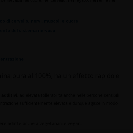
rilevabili nel cuore, nel cervello, nel fegato, nei reni e nei
 di cervello, nervi, muscoli e cuore
mento del sistema nervoso
centrazione
mina pura al 100%, ha un effetto rapido e
 additivi
, ad elevata tollerabilità anche nelle persone sensibili.
centrazione sufficientemente elevata e dunque agisce in modo
ere adatte anche a vegetariani e vegani.