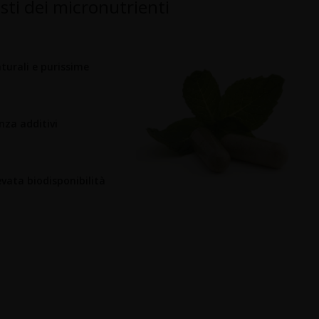
isti dei micronutrienti
turali e purissime
nza additivi
evata biodisponibilità