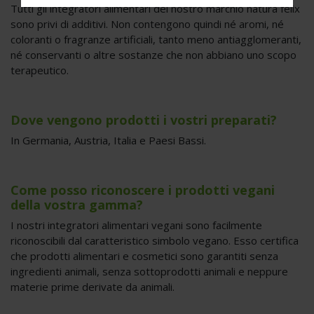
Tutti gli integratori alimentari del nostro marchio natura felix
sono privi di additivi. Non contengono quindi né aromi, né
coloranti o fragranze artificiali, tanto meno antiagglomeranti,
né conservanti o altre sostanze che non abbiano uno scopo
terapeutico.
Dove vengono prodotti i vostri preparati?
In Germania, Austria, Italia e Paesi Bassi.
Come posso riconoscere i prodotti vegani
della vostra gamma?
I nostri integratori alimentari vegani sono facilmente
riconoscibili dal caratteristico simbolo vegano. Esso certifica
che prodotti alimentari e cosmetici sono garantiti senza
ingredienti animali, senza sottoprodotti animali e neppure
materie prime derivate da animali.