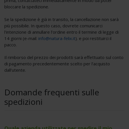
prima, contattateci immediatamente in modo da poter
bloccare la spedizione.
Se la spedizione è già in transito, la cancellazione non sarà
più possibile. In questo caso, dovrete comunicarci
l'intenzione di annullare l’ordine entro il termine di legge di
14 giorni (e-mail:
info@natura-felix.it
). e poi restituirci il
pacco.
Sì, desidero ricevere la
newsletter
Il rimborso del prezzo dei prodotti sarà effettuato sul conto
di pagamento precedentemente scelto per l’acquisto
dall'utente.
Domande frequenti sulle
spedizioni
Quale azienda utilizzate per spedire il mio