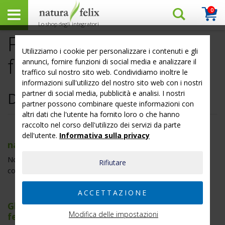
0
ite
Cerca
Cart
per
FAQ o domande
nome
Utilizziamo i cookie per personalizzare i contenuti e gli
frequenti a natura felix
annunci, fornire funzioni di social media e analizzare il
prodotto
traffico sul nostro sito web. Condividiamo inoltre le
o
informazioni sull'utilizzo del nostro sito web con i nostri
nr.
partner di social media, pubblicità e analisi. I nostri
Domande generiche
partner possono combinare queste informazioni con
articolo
altri dati che l'utente ha fornito loro o che hanno
...
raccolto nel corso dell'utilizzo dei servizi da parte
dell'utente.
Informativa sulla privacy
natura felix è una ditta italiana?
No, natura felix è un marchio „podo medi“, ditta olandese
Rifiutare
con sede a Oldenzaal.
ACCETTAZIONE
Gli integratori alimentari a marchio natura
Modifica delle impostazioni
felix contengono additivi?