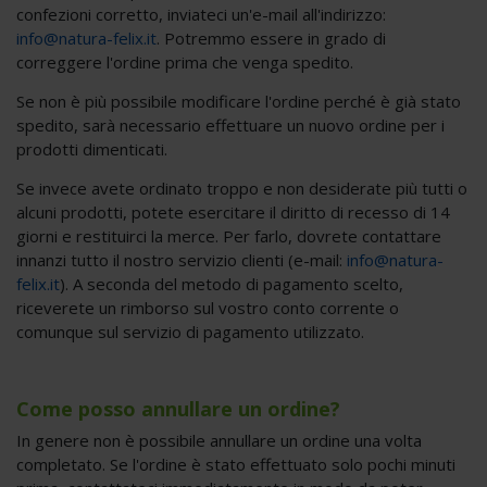
confezioni corretto, inviateci un'e-mail all'indirizzo:
info@natura-felix.it
. Potremmo essere in grado di
correggere l'ordine prima che venga spedito.
Se non è più possibile modificare l'ordine perché è già stato
spedito, sarà necessario effettuare un nuovo ordine per i
X
prodotti dimenticati.
Se invece avete ordinato troppo e non desiderate più tutti o
Iscriviti alla
alcuni prodotti, potete esercitare il diritto di recesso di 14
giorni e restituirci la merce. Per farlo, dovrete contattare
newsletter e
innanzi tutto il nostro servizio clienti (e-mail:
info@natura-
ricevi subito un
felix.it
). A seconda del metodo di pagamento scelto,
riceverete un rimborso sul vostro conto corrente o
buono sconto!
comunque sul servizio di pagamento utilizzato.
Come posso annullare un ordine?
In genere non è possibile annullare un ordine una volta
completato. Se l'ordine è stato effettuato solo pochi minuti