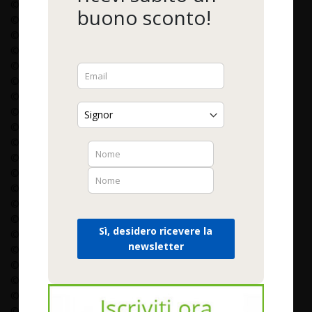
© kerdkanno - Fotolia.de
buono sconto!
© pixabay - pexels.com
© Beboy - Fotolia.de
© Erwin Wodicka - Fotolia.de
© Colorsky - Fotolia.de
© ImagePixel - stock.adobe.com
© ferkelraggae - Fotolia.de
© DragonImages - Fotolia
© puhhha - stock.adobe.com
© Unclesam - Fotolia.de
© capsugel-Belgium
© Anton Samsonov - Foltolia.de
© VIPDesign - Fotolia.de
© Melpomene - Fotolia.de
© Donald R. Swartz - Fotolia.de
Sì, desidero ricevere la
© Orlando Bellini - Fotolia.de
newsletter
© sommai - Fotolia.de
© HP_Photo - Fotolia.de
© destina - Fotolia.de
© Stefan Körber - Fotolia.de
© staukestock - Shutterstock.com