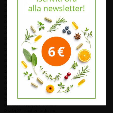
© Rofeld - Fotolia.de
© ra2studio - Fotolia.de
© Waldemar Hlzer - stock.adobe.com
© victoria p. - Fotolia.de
© orhideia - stock.adobe.com
© Tropper2000 - shutterstock.com
© electriceye - Fotolia
© Patrizia Tilly-Fotolia.de
© EpicStockMedia - Fotolia
© Benjamin Raunegger - stock.adobe.com
© Josep Suria - Shutterstock.com
© Peter Atkins - Fotolia
© Benjamin Raunegger - stock.adobe.com
© Michaela Rofeld - Fotolia.de
© Marek Gottschalk - Fotolia.de
© Christoph Hähnel - Fotolia.de
© Yellowj - shutterstock.com"
© Paulus Rusyanto - Fotolia.de
© Robert Przybysz - Fotolia.de
© solar22 - shutterstock.com