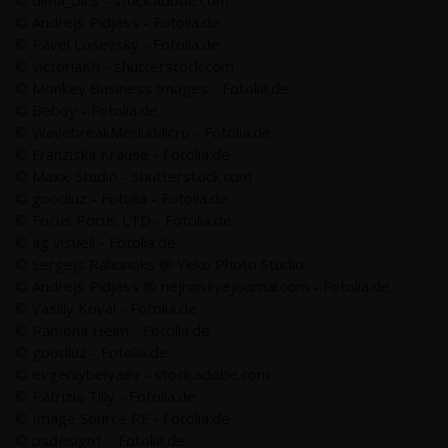
© dima_pics - stock.adobe.com
© Andrejs Pidjass - Fotolia.de
© Pavel Losevsky - Fotolia.de
© victoriaKh - shutterstock.com
© Monkey Business Images - Fotolia.de
© Beboy - Fotolia.de
© WavebreakMediaMicro - Fotolia.de
© Franziska Krause - Fotolia.de
© Maxx-Studio - shutterstock.com
© goodluz - Fotolia - Fotolia.de
© Focus Pocus LTD - Fotolia.de
© ag visuell - Fotolia.de
© Sergejs Rahunoks @ Yeko Photo Studio
© Andrejs Pidjass @ nejron.livejournal.com - Fotolia.de
© Vasiliy Koval - Fotolia.de
© Ramona Heim - Fotolia.de
© goodluz - Fotolia.de
© evgeniybelyaev - stock.adobe.com
© Patrizia Tilly - Fotolia.de
© Image Source RF - Fotolia.de
© psdesign1 - Fotolia.de