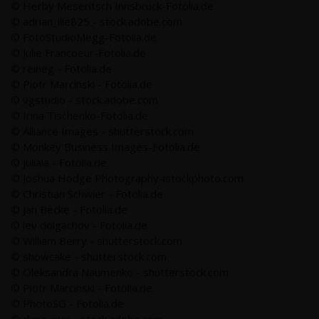
© Herby Meseritsch Innsbruck-Fotolia.de
© adrian_ilie825 - stock.adobe.com
© FotoStudioMegg-Fotolia.de
© Julie Francoeur-Fotolia.de
© reineg - Fotolia.de
© Piotr Marcinski - Fotolia.de
© vgstudio - stock.adobe.com
© Irina Tischenko-Fotolia.de
© Alliance Images - shutterstock.com
© Monkey Business Images-Fotolia.de
© juliala - Fotolia.de
© Joshua Hodge Photography-istockphoto.com
© Christian Schwier - Fotolia.de
© Jan Becke - Fotolia.de
© lev dolgachov - Fotolia.de
© William Berry - shutterstock.com
© showcake - shutterstock.com
© Oleksandra Naumenko - shutterstock.com
© Piotr Marcinski - Fotolia.de
© PhotoSG - Fotolia.de