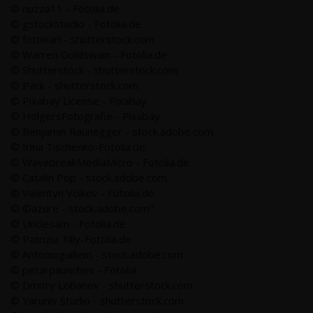
© nuzza11 - Fotolia.de
© gstockstudio - Fotolia.de
© fotoearl - shutterstock.com
© Warren Goldswain - Fotolia.de
© Shutterstock - shutterstock.com
© Pack - shutterstock.com
© Pixabay License - Pixabay
© HolgersFotografie - Pixabay
© Benjamin Raunegger - stock.adobe.com
© Irina Tischenko-Fotolia.de
© WavebreakMediaMicro - Fotolia.de
© Catalin Pop - stock.adobe.com
© Valentyn Volkov - Fotolia.de
© ©azure - stock.adobe.com"
© Unclesam - Fotolia.de
© Patrizia Tilly-Fotolia.de
© Antonioguillem - stock.adobe.com
© petarpaunchev - Fotolia
© Dmitry Lobanov - shutterstock.com
© Yaruniv Studio - shutterstock.com