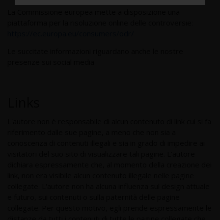
La Commissione europea mette a disposizione una
piattaforma per la risoluzione online delle controversie:
https://ec.europa.eu/consumers/odr/
Le succitate informazioni riguardano anche le nostre
presenze sui social media
Links
L'autore non è responsabile di alcun contenuto di link cui si fa
riferimento dalle sue pagine, a meno che non sia a
conoscenza di contenuti illegali e sia in grado di impedire ai
visitatori del suo sito di visualizzare tali pagine. L'autore
dichiara espressamente che, al momento della creazione dei
link, non era visibile alcun contenuto illegale nelle pagine
collegate. L'autore non ha alcuna influenza sul design attuale
e futuro, sui contenuti o sulla paternità delle pagine
collegate. Per questo motivo, egli prende espressamente le
distanze da tutti i contenuti di tutte le pagine collegate che