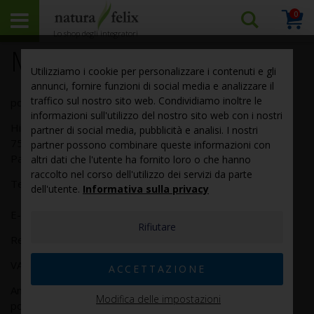
0
ite
Cerca
Cart
per
Menzioni legali
nome
Utilizziamo i cookie per personalizzare i contenuti e gli
annunci, fornire funzioni di social media e analizzare il
prodotto
traffico sul nostro sito web. Condividiamo inoltre le
podo medi netherlands B.V.
o
informazioni sull'utilizzo del nostro sito web con i nostri
Hinmanweg 9H
nr.
partner di social media, pubblicità e analisi. I nostri
7575 BE Oldenzaal
partner possono combinare queste informazioni con
articolo
Paesi Bassi
altri dati che l'utente ha fornito loro o che hanno
...
raccolto nel corso dell'utilizzo dei servizi da parte
Telefon: +31 541 796513
dell'utente.
Informativa sulla privacy
E-Mail:
info@podomedi.com
Rifiutare
Registro delle imprese
: K.v.K. Twente/Salland 70297991
VAT-ID:NL858244159B01
ACCETTAZIONE
Amministratore:
Modifica delle impostazioni
podo medi netherlands Holding