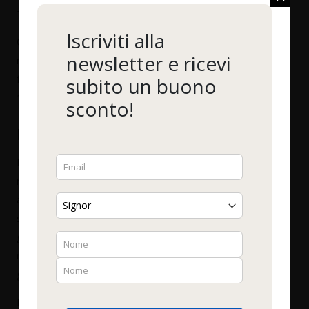
fosfolipidi.
Iscriviti alla
Questo preparato contiene lecitina pura di girasole. È una
newsletter e ricevi
miscela naturale di fosfatidilcolina (circa 23%),
fosfatidiletanolamina (circa 8%), e fosfatidilinositolo (circa
subito un buono
15%) e altri fosfolipidi.
sconto!
Lecitina - Che cosa è?
La lecitina è una sostanza grassa naturale e consiste in una
miscela di fosfolipidi. È formata da acidi grassi, glicerolo,
acido fosforico e colina. Una delle loro caratteristiche
speciali è che hanno un'estremità della molecola solubile nei
grassi e una solubile in acqua. Ciò consente a queste
molecole di agire come emulsionanti per legare acqua e
grassi.
I fosfolipidi sono di gran lunga i più importanti costituenti di