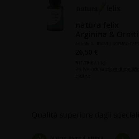
natura felix
Arginina & Ornit
Articolo-Nr.
81030
| 90 EMBO-CAP
26,50 €
311,76 €
/ 1 kg
7% IVA inclusa
spese di spedizi
escluse
Qualità superiore dagli special
Materie prime di ottima