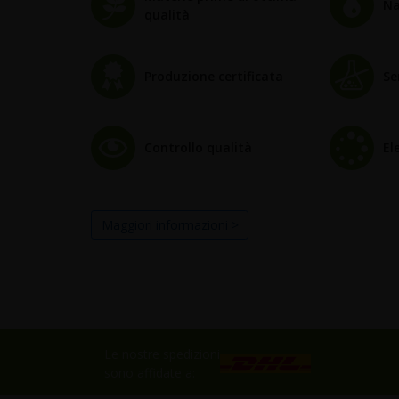
Na
qualità
Produzione certificata
Se
Controllo qualità
El
Maggiori informazioni >
Le nostre spedizioni
sono affidate a: