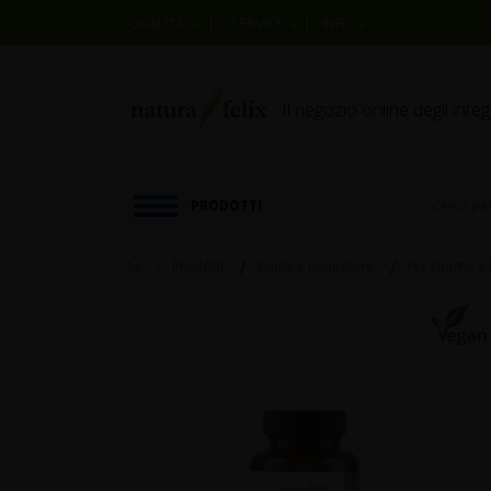
|
|
QUALITÀ
SERVICE
INFO
Il negozio online degli inte
PRODOTTI
Home
Prodotti
Salute e benessere
Per l'uomo e 
Skip
to
the
end
of
the
images
gallery