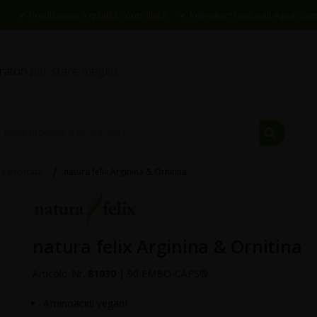
Produzione a qualità controllata
Ingredienti naturali e purissim
gratori
per stare meglio
Cerca
per
natura felix Arginina & Ornitina
la prostata
nome
Skip
prodo
to
the
o
beginning
natura felix Arginina & Ornitina
nr.
of
the
artico
Articolo-Nr.
81030
|
90 EMBO-CAPS®
images
...
gallery
Aminoacidi vegani