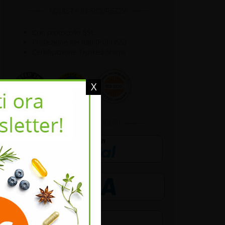
AQUISTA IN SICUREZZA
Con protocollo SSL
Protezione dei dati (PCI DSS)
Certificazione Trusted-Shops
X
PAGAMENTI SICURI