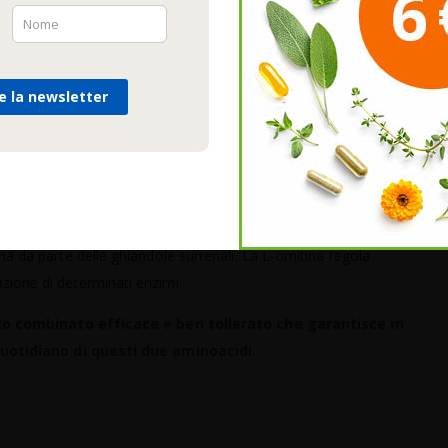
ACCETTAZIONE
tutto di origine animale (carne, pesce, uova e latte), mentre
tta a guscio. Vegetariani e vegani, così come adolescenti in
re la newsletter
Modifica delle impostazioni
Rifiutare
sogno di L-arginina e L-ornitina.
ornitina
one di ormoni come il glucagone e l'insulina e favoriscono il
ipofisi. La L-arginina svolge inoltre un ruolo nel rilascio
na da parte delle ghiandole surrenali. La L-ornitina regola
zione di determinati enzimi.
to combinato efficace e ben tollerato che garantisce in
uotidiano di questi due aminoacidi.