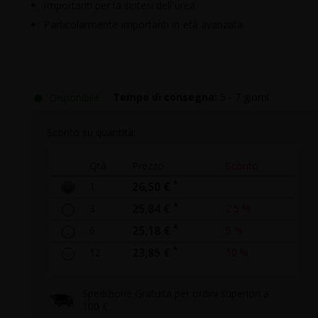
Importanti per la sintesi dell'urea
Particolarmente importanti in età avanzata
●
Disponibile
Tempo di consegna:
5 - 7 giorni
Sconto su quantità:
Qtà
Prezzo
Sconto
*
1
26,50 €
*
3
25,84 €
2.5 %
*
6
25,18 €
5 %
*
12
23,85 €
10 %
Spedizione Gratuita per ordini superiori a
100 €