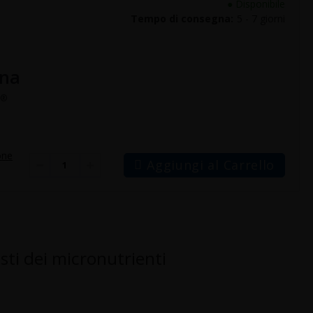
●
Disponibile
Tempo di consegna:
5 - 7 giorni
ina
S®
one
Aggiungi al Carrello
isti dei micronutrienti