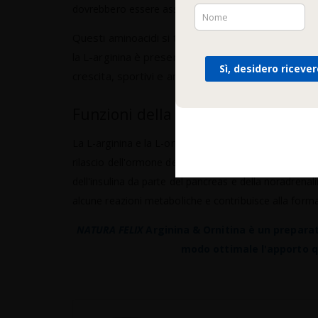
dovrebbero essere assunte insieme.
Questi aminoacidi si trovano negli alimenti soprat
la L-arginina è presente anche nei semi e nella fru
Sì, desidero riceve
crescita, sportivi e anziani, hanno un elevato fabbi
Funzioni della L-arginina e della L-
La L-arginina e la L-ornitina partecipano alla secrezi
rilascio dell'ormone della crescita umano da parte dell'
dell'insulina da parte del pancreas e della noradrenali
alcune reazioni metaboliche e contribuisce alla forma
NATURA FELIX
Arginina & Ornitina è un prepara
modo ottimale l'apporto q