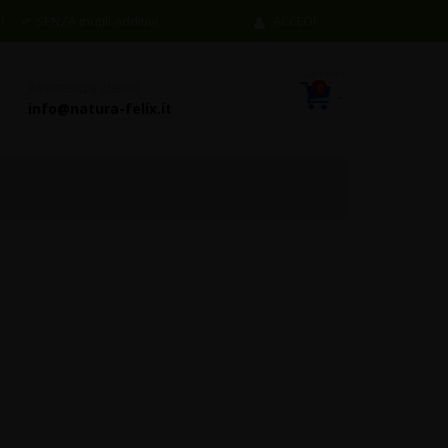
i
SENZA inutili additivi
ACCEDI
Assistenza clienti:
0
items
Cart
info@natura-felix.it
tto
lo